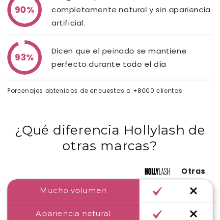
a
90%
completamente natural y sin apariencia
b
artificial.
l
e
Dicen que el peinado se mantiene
93%
perfecto durante todo el día
Porcenajes obtenidos de encuestas a +8000 clientas
¿Qué diferencia Hollylash de
otras marcas?
Otras
Mucho volumen
Apariencia natural