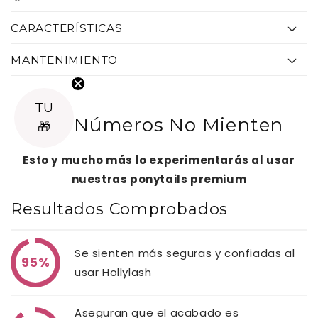
n
t
CARACTERÍSTICAS
e
MANTENIMIENTO
n
i
TU
d
Los Números No Mienten
🎁
o
d
Esto y mucho más lo experimentarás al usar
nuestras ponytails premium
e
s
Resultados Comprobados
p
l
Se sienten más seguras y confiadas al
95%
e
usar Hollylash
g
Aseguran que el acabado es