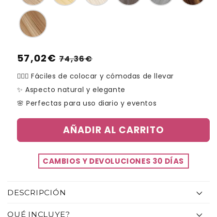
Precio
57,02€
Precio
74,36€
habitual
de
💁🏽‍♀️ Fáciles de colocar y cómodas de llevar
oferta
✨ Aspecto natural y elegante
🌸 Perfectas para uso diario y eventos
AÑADIR AL CARRITO
CAMBIOS Y DEVOLUCIONES 30 DÍAS
C
DESCRIPCIÓN
o
QUÉ INCLUYE?